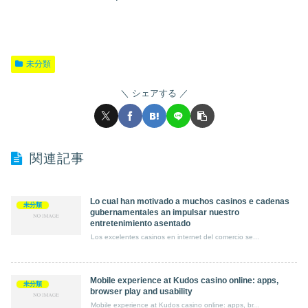
未分類
シェアする
関連記事
Lo cual han motivado a muchos casinos e cadenas
未分類
gubernamentales an impulsar nuestro
entretenimiento asentado
Los excelentes casinos en internet del comercio se...
Mobile experience at Kudos casino online: apps,
未分類
browser play and usability
Mobile experience at Kudos casino online: apps, br...