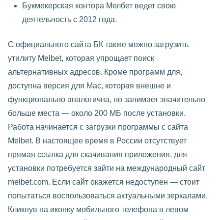
Букмекерская контора Мелбет ведет свою
деятельность с 2012 года.
С официального сайта БК также можно загрузить
утилиту Melbet, которая упрощает поиск
альтернативных адресов. Кроме программ для,
доступна версия для Mac, которая внешне и
функционально аналогична, но занимает значительно
больше места — около 200 МБ после установки.
Работа начинается с загрузки программы с сайта
Melbet. В настоящее время в России отсутствует
прямая ссылка для скачивания приложения, для
установки потребуется зайти на международный сайт
melbet.com. Если сайт окажется недоступен — стоит
попытаться воспользоваться актуальными зеркалами.
Кликнув на иконку мобильного телефона в левом