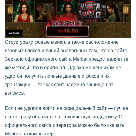
Структура (игровые меню), а также расположение
игровых блоков и линий аналогичны тем, что на сайте.
Зеркало официального сайта Melbet предоставляет те
же методы, что и оригинал. Однако мошенникам не
удастся получить личные данные игроков и их
транзакции — так как сайт надежно защищен от
взломов.
Если не удается войти на официальный сайт — лучше
всего сразу обратиться в техническую поддержку. С
официального сайта оператора можно было скачать
Мелбет на компьютер.