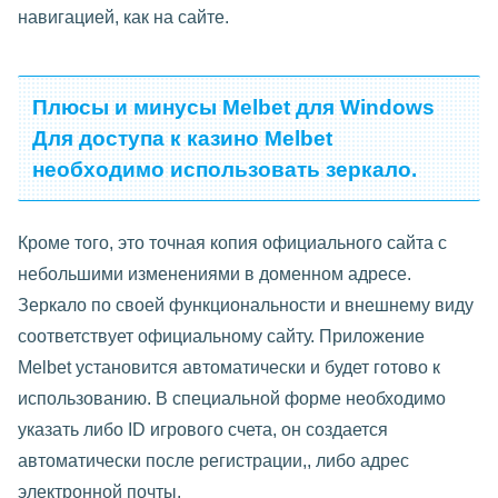
навигацией, как на сайте.
Плюсы и минусы Melbet для Windows
Для доступа к казино Melbet
необходимо использовать зеркало.
Кроме того, это точная копия официального сайта с
небольшими изменениями в доменном адресе.
Зеркало по своей функциональности и внешнему виду
соответствует официальному сайту. Приложение
Melbet установится автоматически и будет готово к
использованию. В специальной форме необходимо
указать либо ID игрового счета, он создается
автоматически после регистрации,, либо адрес
электронной почты.