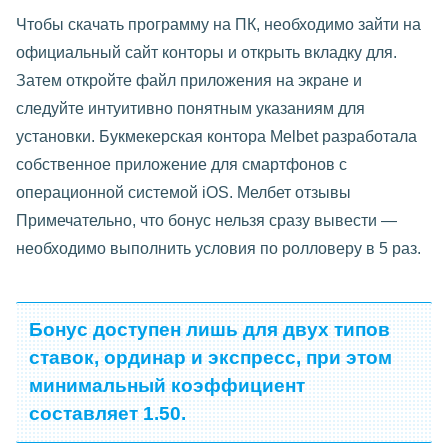
Чтобы скачать программу на ПК, необходимо зайти на
официальный сайт конторы и открыть вкладку для.
Затем откройте файл приложения на экране и
следуйте интуитивно понятным указаниям для
установки. Букмекерская контора Melbet разработала
собственное приложение для смартфонов с
операционной системой iOS. Мелбет отзывы
Примечательно, что бонус нельзя сразу вывести —
необходимо выполнить условия по ролловеру в 5 раз.
Бонус доступен лишь для двух типов
ставок, ординар и экспресс, при этом
минимальный коэффициент
составляет 1.50.