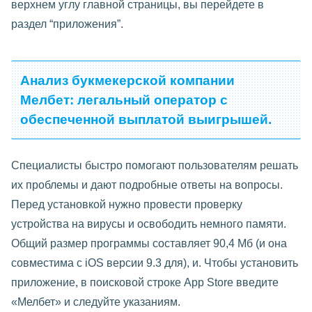
верхнем углу главной страницы, вы перейдете в
раздел “приложения”.
Анализ букмекерской компании
Мелбет: легальный оператор с
обеспеченной выплатой выигрышей.
Специалисты быстро помогают пользователям решать
их проблемы и дают подробные ответы на вопросы.
Перед установкой нужно провести проверку
устройства на вирусы и освободить немного памяти.
Общий размер программы составляет 90,4 Мб (и она
совместима с iOS версии 9.3 для), и. Чтобы установить
приложение, в поисковой строке App Store введите
«Мелбет» и следуйте указаниям.