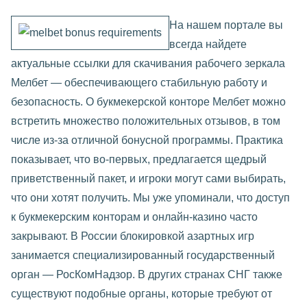
На нашем портале вы
всегда найдете
актуальные ссылки для скачивания рабочего зеркала
Мелбет — обеспечивающего стабильную работу и
безопасность. О букмекерской конторе Мелбет можно
встретить множество положительных отзывов, в том
числе из-за отличной бонусной программы. Практика
показывает, что во-первых, предлагается щедрый
приветственный пакет, и игроки могут сами выбирать,
что они хотят получить. Мы уже упоминали, что доступ
к букмекерским конторам и онлайн-казино часто
закрывают. В России блокировкой азартных игр
занимается специализированный государственный
орган — РосКомНадзор. В других странах СНГ также
существуют подобные органы, которые требуют от