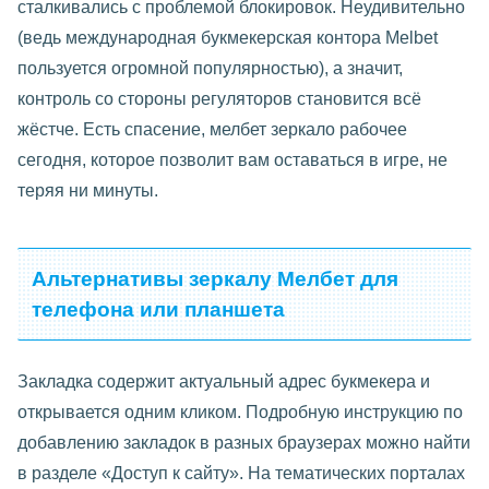
сталкивались с проблемой блокировок. Неудивительно
(ведь международная букмекерская контора Melbet
пользуется огромной популярностью), а значит,
контроль со стороны регуляторов становится всё
жёстче.
Есть спасение, мелбет зеркало рабочее
сегодня, которое позволит вам оставаться в игре, не
теряя ни минуты.
Альтернативы зеркалу Мелбет для
телефона или планшета
Закладка содержит актуальный адрес букмекера и
открывается одним кликом. Подробную инструкцию по
добавлению закладок в разных браузерах можно найти
в разделе «Доступ к сайту». На тематических порталах