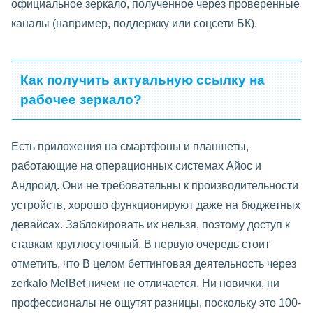
официальное зеркало, полученное через проверенные
каналы (например, поддержку или соцсети БК).
Как получить актуальную ссылку на
рабочее зеркало?
Есть приложения на смартфоны и планшеты,
работающие на операционных системах Айос и
Андроид. Они не требовательны к производительности
устройств, хорошо функционируют даже на бюджетных
девайсах. Заблокировать их нельзя, поэтому доступ к
ставкам круглосуточный. В первую очередь стоит
отметить, что В целом беттинговая деятельность через
zerkalo MelBet ничем не отличается. Ни новички, ни
профессионалы не ощутят разницы, поскольку это 100-