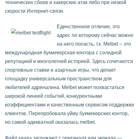
технических сбоев и хакерских атак либо при низкой
скорости Интернет-связи.
Единственное отличие, это
адрес по которому сейчас можно
на него попасть, т.к. Melbet – это
международная букмекерская контора с солидной
репутацией и многолетней историей. Здесь сочетаются
спортивные ставки и азартные игры, что делает
площадку универсальным пространством для
любителей адреналина. Melbet может похвастаться
широкой линией событий, конкурентными
коэффициентами и качественным сервисом поддержки
клиентов. Перепробовала уйму букмекерских контор,
но самой адекватной оказалась melbet.
Файл «exe» загружают с оригинала или зеркала —