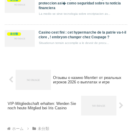
未分類
proteccion asi� como seguridad sobre tu noticia
financiera
La medio se sirve tecnologia sobre encriptacion av...
Casino cest fini : cet hypermarche de la patrie va-t-il
未分類
clore , ! embryon changer chez Coupage ?
Situationun terrain accomplie a le devoir de procu...
Отзывы о казино Мелбет от реальных
игроков 2026 о выплатах и игре
VIP-Mitgliedschaft erhalten: Werden Sie
noch heute Mitglied bei Iris Casino
ホーム
未分類