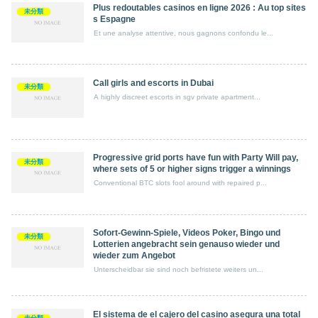
Plus redoutables casinos en ligne 2026 : Au top sites
未分類
s Espagne
Et une analyse attentive, nous gagnons confondu le...
Call girls and escorts in Dubai
未分類
A highly discreet escorts in sgv private apartment...
Progressive grid ports have fun with Party Will pay,
未分類
where sets of 5 or higher signs trigger a winnings
Conventional BTC slots fool around with repaired p...
Sofort-Gewinn-Spiele, Videos Poker, Bingo und
未分類
Lotterien angebracht sein genauso wieder und
wieder zum Angebot
Unterscheidbar sie sind noch befristete weiters un...
El sistema de el cajero del casino asegura una total