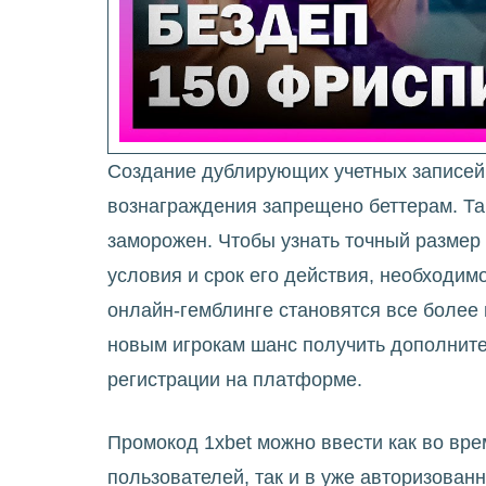
Создание дублирующих учетных записей 
вознаграждения запрещено беттерам. Та
заморожен. Чтобы узнать точный размер 
условия и срок его действия, необходи
онлайн-гемблинге становятся все боле
новым игрокам шанс получить дополнит
регистрации на платформе.
Промокод 1xbet можно ввести как во вре
пользователей, так и в уже авторизованн