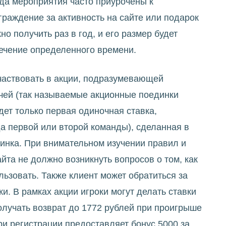
ода мероприятия часто приурочены к
раждение за активность на сайте или подарок
о получить раз в год, и его размер будет
 течение определенного времени.
частвовать в акции, подразумевающей
чей (так называемые акционные поединки
дет только первая одиночная ставка,
а первой или второй команды), сделанная в
динка. При внимательном изучении правил и
та не должно возникнуть вопросов о том, как
ользовать. Также клиент может обратиться за
. В рамках акции игроки могут делать ставки
лучать возврат до 1772 рублей при проигрыше
ри регистрации предоставляет бонус 5000 за