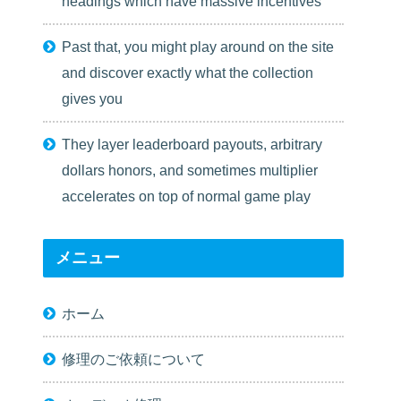
headings which have massive incentives
Past that, you might play around on the site
and discover exactly what the collection
gives you
They layer leaderboard payouts, arbitrary
dollars honors, and sometimes multiplier
accelerates on top of normal game play
メニュー
ホーム
修理のご依頼について