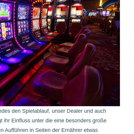
jedes den Spielablauf, unser Dealer und auch
t ihr Einfluss unter die eine besonders große
en Aufführen in Seiten der Ernährer etwas