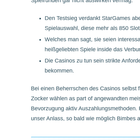
Spielrunden gar nicht auswirken vermag.
Den Testsieg verdankt StarGames abe
Spielauswahl, diese mehr als 850 Slot
Welches man sagt, sie seien interessan
heißgeliebten Spiele inside das Verb
Die Casinos zu tun sein strikte Anford
bekommen.
Bei einen Beherrschen des Casinos selbst 
Zocker wählen as part of angewandten meist
Bevorzugung aktiv Auszahlungsmethoden. 
unser Anlass, so bald wie möglich Bimbes 