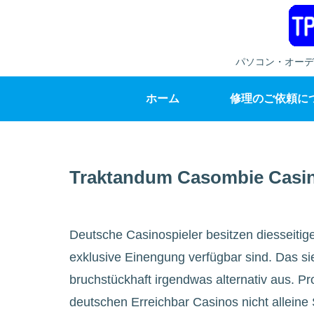
パソコン・オーデ
ホーム
修理のご依頼に
Traktandum Casombie Casin
Deutsche Casinospieler besitzen diesseitige
exklusive Einengung verfügbar sind. Das si
bruchstückhaft irgendwas alternativ aus. Pr
deutschen Erreichbar Casinos nicht alleine 