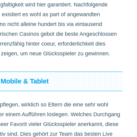
gfaltigkeit wird hier garantiert.
Nachfolgende
 existiert es wohl as part of angewandten
no nicht alleine hundert bis via eintausend
rischen Casinos gebot die beste Angeschlossen
enzfähig hinter coeur, erforderlichkeit dies
 zeigen, um neue Glücksspieler zu gewinnen.
 Mobile & Tablet
flegen, wirklich so Eltern die eine sehr wohl
über einem Aufführen loslegen. Welches Durchgang
eer Favorit vieler Glücksspieler anerkannt, diese
iv sind. Dies gehört zur Team das besten Live