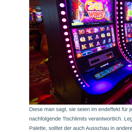
Diese man sagt, sie seien im endeffekt für 
nachfolgende Tischlimits verantwortlich. Leg
Palette, solltet der auch Ausschau in ander