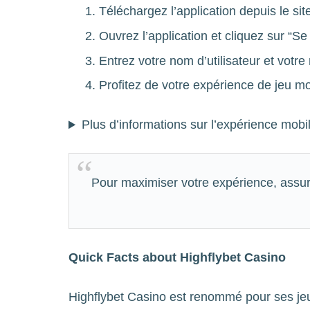
Téléchargez l’application depuis le sit
Ouvrez l’application et cliquez sur “Se
Entrez votre nom d’utilisateur et votr
Profitez de votre expérience de jeu mo
Plus d’informations sur l’expérience mobi
Pour maximiser votre expérience, assure
Quick Facts about Highflybet Casino
Highflybet Casino est renommé pour ses jeux