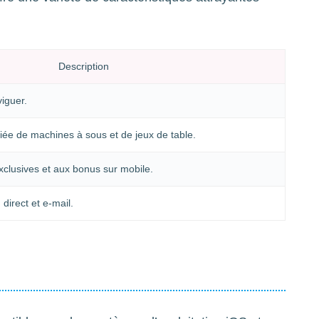
Description
viguer.
e de machines à sous et de jeux de table.
clusives et aux bonus sur mobile.
direct et e-mail.