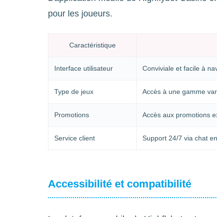
pour les joueurs.
Caractéristique
Interface utilisateur
Conviviale et facile à na
Type de jeux
Accès à une gamme varié
Promotions
Accès aux promotions ex
Service client
Support 24/7 via chat en 
Accessibilité et compatibilité