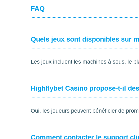
FAQ
Quels jeux sont disponibles sur m
Les jeux incluent les machines à sous, le bla
Highflybet Casino propose-t-il de
Oui, les joueurs peuvent bénéficier de prom
Comment contacter le support clie