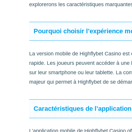
explorerons les caractéristiques marquantes
Pourquoi choisir l’expérience m
La version mobile de Highflybet Casino est c
rapide. Les joueurs peuvent accéder à une l
sur leur smartphone ou leur tablette. La com
majeur qui permet à Highflybet de se démar
Caractéristiques de l’applicatio
L’application mobile de Highflybet Casino of