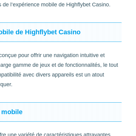
 de l’expérience mobile de Highflybet Casino.
obile de Highflybet Casino
onçue pour offrir une navigation intuitive et
arge gamme de jeux et de fonctionnalités, le tout
patibilité avec divers appareils est un atout
quer.
n mobile
fre une variété de caractéristiques attrayantes