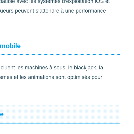
atible avec les systèmes d’exploitation iOS et
 joueurs peuvent s’attendre à une performance
 mobile
ncluent les machines à sous, le blackjack, la
hismes et les animations sont optimisés pour
le