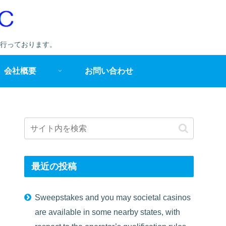
行っております。
会社概要
お問い合わせ
最近の投稿
Sweepstakes and you may societal casinos
are available in some nearby states, with