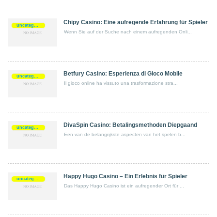
Chipy Casino: Eine aufregende Erfahrung für Spieler
uncategorized
Wenn Sie auf der Suche nach einem aufregenden Onli...
Betfury Casino: Esperienza di Gioco Mobile
uncategorized
Il gioco online ha vissuto una trasformazione stra...
DivaSpin Casino: Betalingsmethoden Diepgaand
uncategorized
Een van de belangrijkste aspecten van het spelen b...
Happy Hugo Casino – Ein Erlebnis für Spieler
uncategorized
Das Happy Hugo Casino ist ein aufregender Ort für ...