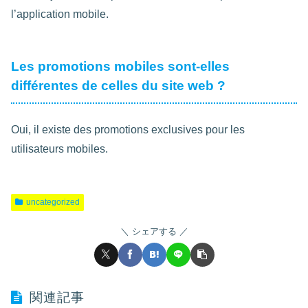
l’application mobile.
Les promotions mobiles sont-elles
différentes de celles du site web ?
Oui, il existe des promotions exclusives pour les
utilisateurs mobiles.
uncategorized
シェアする
関連記事