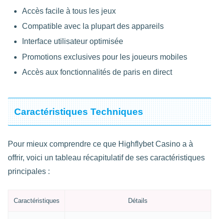
Accès facile à tous les jeux
Compatible avec la plupart des appareils
Interface utilisateur optimisée
Promotions exclusives pour les joueurs mobiles
Accès aux fonctionnalités de paris en direct
Caractéristiques Techniques
Pour mieux comprendre ce que Highflybet Casino a à
offrir, voici un tableau récapitulatif de ses caractéristiques
principales :
Caractéristiques
Détails