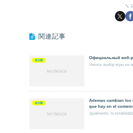
関連記事
Официальный веб-ре
未分類
Начать выбор игры на о
Ademas cambian los c
未分類
que hay en el comerc
Igualmente, la estabilidad