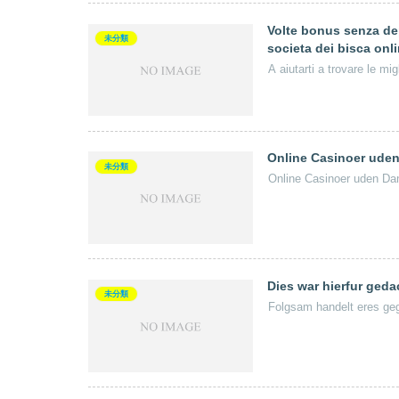
Volte bonus senza dep
未分類
societa dei bisca onl
A aiutarti a trovare le migl
Online Casinoer uden
未分類
Online Casinoer uden Dan
Dies war hierfur geda
未分類
Folgsam handelt eres geg