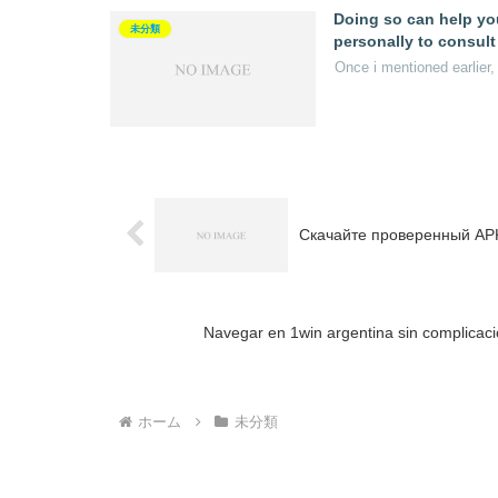
Doing so can help yo
未分類
personally to consult
Once i mentioned earlier,
Скачайте проверенный AP
Navegar en 1win argentina sin complicacio
ホーム
未分類