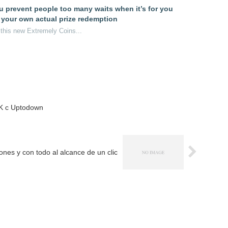
u prevent people too many waits when it’s for you
 your own actual prize redemption
 this new Extremely Coins...
K с Uptodown
nes y con todo al alcance de un clic