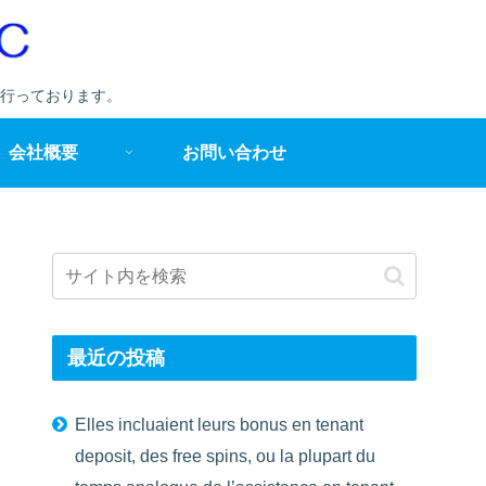
行っております。
会社概要
お問い合わせ
最近の投稿
Elles incluaient leurs bonus en tenant
deposit, des free spins, ou la plupart du