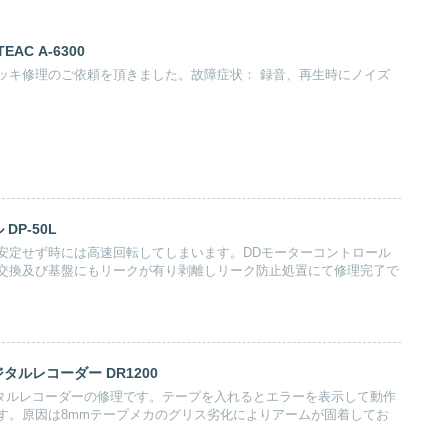
AC A-6300
デッキ修理のご依頼を頂きました。故障症状： 録音、再生時にノイズ
DP-50L
安定せず時には高速回転してしまいます。DDモーターコントロール
交換及び基盤にもリークが有り剥離しリーク防止処置にて修理完了で
ジタルレコーダー DR1200
デジタルレコーダーの修理です。テープを入れるとエラーを表示して動作
す。原因は8mmテープメカのグリス劣化によりアームが固着してお