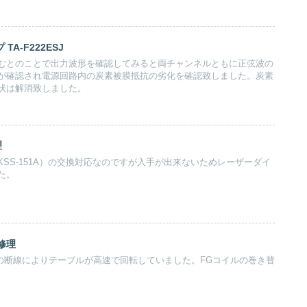
TA-F222ESJ
むとのことで出力波形を確認してみると両チャンネルともに正弦波の
が確認され電源回路内の炭素被膜抵抗の劣化を確認致しました。炭素
状は解消致しました。
理
SS-151A）の交換対応なのですが入手が出来ないためレーザーダイ
た。
 修理
ルの断線によりテーブルが高速で回転していました。FGコイルの巻き替