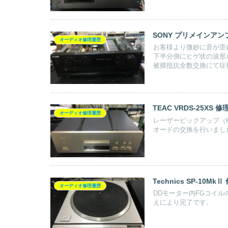
SONY プリメインアンプ 
オーディオ修理履歴
お客様より微妙に音が歪
下半分側にヒゲ状の波形
被膜抵抗全数交換にて症
TEAC VRDS-25XS 修
オーディオ修理履歴
レーザーピックアップ（K
オードの交換を行いまし
Technics SP-10MkⅡ
オーディオ修理履歴
DDモーター内FGコイ
えにより完了です。