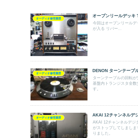
オープンリールデッキ TE
オーディオ修理履歴
​今回はオープンリール
が入る リバー...
DENON ターンテーブル 
オーディオ修理履歴
ターンテーブルの回転が
基盤内トランジスタ全数
す。
AKAI 12チャンネルデ
オーディオ修理履歴
AKAI 12チャンネル
がストップしてしましま
りました。