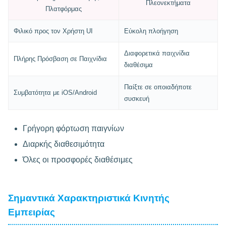
Πλεονεκτήματα
Πλατφόρμας
Φιλικό προς τον Χρήστη UI
Εύκολη πλοήγηση
Διαφορετικά παιχνίδια
Πλήρης Πρόσβαση σε Παιχνίδια
διαθέσιμα
Παίξτε σε οποιαδήποτε
Συμβατότητα με iOS/Android
συσκευή
Γρήγορη φόρτωση παιγνίων
Διαρκής διαθεσιμότητα
Όλες οι προσφορές διαθέσιμες
Σημαντικά Χαρακτηριστικά Κινητής
Εμπειρίας