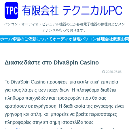
パソコン・オーディオ・ビジュアル機器のほか各種電子機器の修理およびメン
テナンスを行っております。
ホーム
修理のご依頼について
オーディオ修理
パソコン修理
会社概要
お問
Διασκεδάστε στο DivaSpin Casino
2026.07.06
Το DivaSpin Casino προσφέρει μια εκπληκτική εμπειρία
για τους λάτρεις των παιχνιδιών. Η πλατφόρμα διαθέτει
πληθώρα παιχνιδιών και προσφορών που θα σας
κρατήσουν σε εγρήγορση. Η διαδικασία της εγγραφής είναι
γρήγορη και απλή, και μπορείτε να βρείτε περισσότερες
πληροφορίες στην επίσημη ιστοσελίδα τους