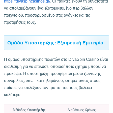
https://divaspincasinos.gr/
. Οι παίκτες έχουν τη δυνατότητα
να απολαμβάνουν ένα εξατομικευμένο περιβάλλον
παιχνιδιού, προσαρμοσμένο στις ανάγκες και τις
προτιμήσεις τους.
Ομάδα Υποστήριξης: Εξαιρετική Εμπειρία
Η ομάδα υποστήριξης πελατών στο DivaSpin Casino είναι
διαθέσιμη για να επιλύσει οποιοδήποτε ζήτημα μπορεί να
προκύψει. Η υποστήριξη προσφέρεται μέσω ζωντανής
συνομιλίας, email και τηλεφώνου, επιτρέποντας στους
παίκτες να επιλέξουν τον τρόπο που τους βολεύει
καλύτερα.
Μέθοδος Υποστήριξης
Διαθέσιμος Χρόνος