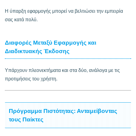
Η ύπαρξη εφαρμογής μπορεί να βελτιώσει την εμπειρία
σας κατά πολύ.
Διαφορές Μεταξύ Εφαρμογής και
Διαδικτυακής Έκδοσης
Υπάρχουν πλεονεκτήματα και στα δύο, ανάλογα με τις
προτιμήσεις του χρήστη.
Πρόγραμμα Πιστότητας: Ανταμείβοντας
τους Παίκτες