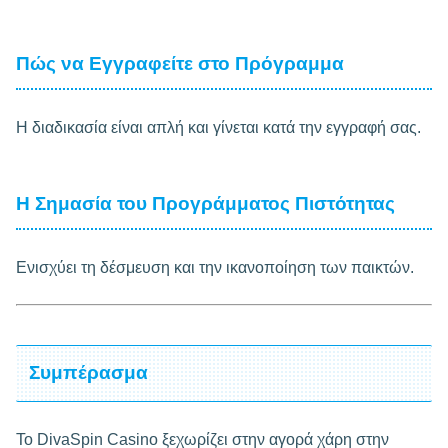
Πώς να Εγγραφείτε στο Πρόγραμμα
Η διαδικασία είναι απλή και γίνεται κατά την εγγραφή σας.
Η Σημασία του Προγράμματος Πιστότητας
Ενισχύει τη δέσμευση και την ικανοποίηση των παικτών.
Συμπέρασμα
Το DivaSpin Casino ξεχωρίζει στην αγορά χάρη στην