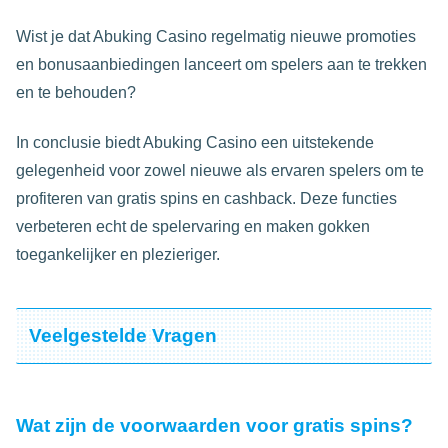
Wist je dat Abuking Casino regelmatig nieuwe promoties
en bonusaanbiedingen lanceert om spelers aan te trekken
en te behouden?
In conclusie biedt Abuking Casino een uitstekende
gelegenheid voor zowel nieuwe als ervaren spelers om te
profiteren van gratis spins en cashback. Deze functies
verbeteren echt de spelervaring en maken gokken
toegankelijker en plezieriger.
Veelgestelde Vragen
Wat zijn de voorwaarden voor gratis spins?