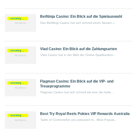
BetNinja Casino: Ein Blick auf die Spielauswahl
uncategorized
Das BetNinja Casino hat sich schnell einen Namen i...
Vlad Casino: Ein Blick auf die Zahlungsarten
uncategorized
Vlad Casino hat in der Welt der Online-Spielbanken...
Flagman Casino: Ein Blick auf die VIP- und
uncategorized
Treueprogramme
Flagman Casino hat sich schnell als eine der belie...
Best Try Royal Reels Pokies VIP Rewards Australia
uncategorized
Table of ContentsAre you prepared to...Most Popula...