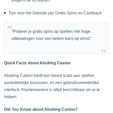
volgens de richtlijnen.
Tips voor het Gebruik van Gratis Spins en Cashback
“Probeer je gratis spins op spellen met hoge
uitbetalingen voor een betere kans op winst.”
Quick Facts about Abuking Casino
Abuking Casino biedt een breed scala aan spellen,
aantrekkelijke bonussen, en een gebruiksvriendelijke
interface. Klantenservice is altijd beschikbaar om je te
helpen.
Did You Know about Abuking Casino?