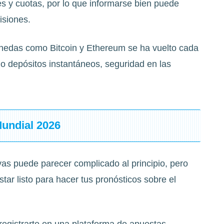
s y cuotas, por lo que informarse bien puede
isiones.
nedas como Bitcoin y Ethereum se ha vuelto cada
o depósitos instantáneos, seguridad en las
undial 2026
vas puede parecer complicado al principio, pero
ar listo para hacer tus pronósticos sobre el
registrarte en una plataforma de apuestas