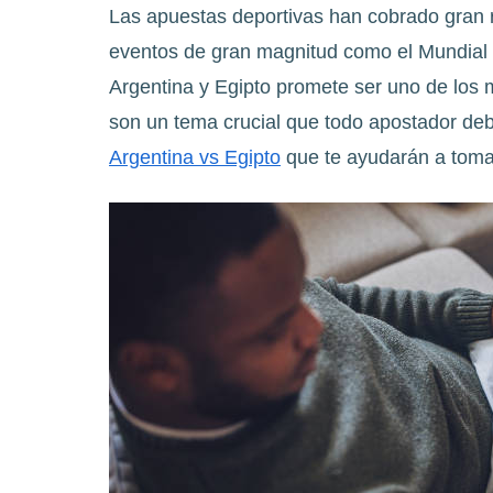
Las apuestas deportivas han cobrado gran r
eventos de gran magnitud como el Mundial 2
Argentina y Egipto promete ser uno de los 
son un tema crucial que todo apostador deb
Argentina vs Egipto
que te ayudarán a tomar