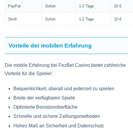
PayPal
Sofort
1-2 Tage
10 €
Skrill
Sofort
1-2 Tage
10 €
Vorteile der mobilen Erfahrung
Die mobile Erfahrung bei FezBet Casino bietet zahlreiche
Vorteile für die Spieler:
Bequemlichkeit, überall und jederzeit zu spielen
Breite der verfügbaren Spiele
Optimierte Benutzeroberfläche
Schnelle und sichere Zahlungsmethoden
Hohes Maß an Sicherheit und Datenschutz