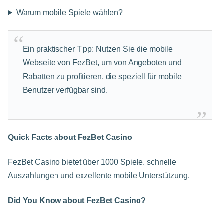
Warum mobile Spiele wählen?
Ein praktischer Tipp: Nutzen Sie die mobile
Webseite von FezBet, um von Angeboten und
Rabatten zu profitieren, die speziell für mobile
Benutzer verfügbar sind.
Quick Facts about FezBet Casino
FezBet Casino bietet über 1000 Spiele, schnelle
Auszahlungen und exzellente mobile Unterstützung.
Did You Know about FezBet Casino?