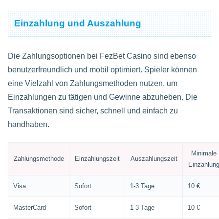
Einzahlung und Auszahlung
Die Zahlungsoptionen bei FezBet Casino sind ebenso
benutzerfreundlich und mobil optimiert. Spieler können
eine Vielzahl von Zahlungsmethoden nutzen, um
Einzahlungen zu tätigen und Gewinne abzuheben. Die
Transaktionen sind sicher, schnell und einfach zu
handhaben.
Minimale
Zahlungsmethode
Einzahlungszeit
Auszahlungszeit
Einzahlun
Visa
Sofort
1-3 Tage
10 €
MasterCard
Sofort
1-3 Tage
10 €