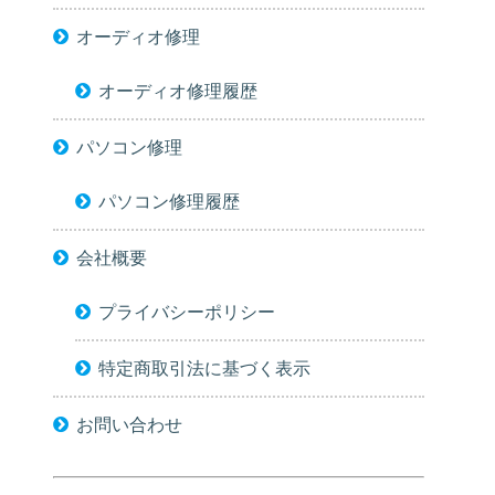
オーディオ修理
オーディオ修理履歴
パソコン修理
パソコン修理履歴
会社概要
プライバシーポリシー
特定商取引法に基づく表示
お問い合わせ