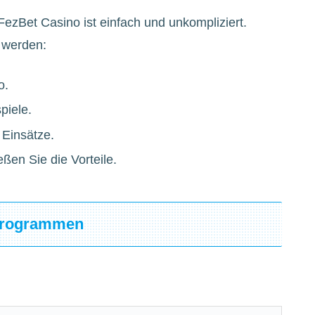
zBet Casino ist einfach und unkompliziert.
u werden:
o.
piele.
 Einsätze.
ßen Sie die Vorteile.
-Programmen