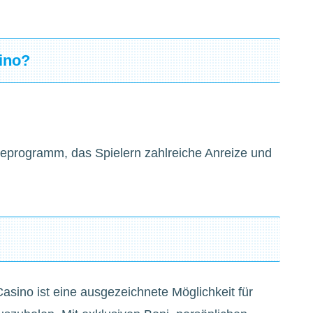
ino?
eprogramm, das Spielern zahlreiche Anreize und
ino ist eine ausgezeichnete Möglichkeit für