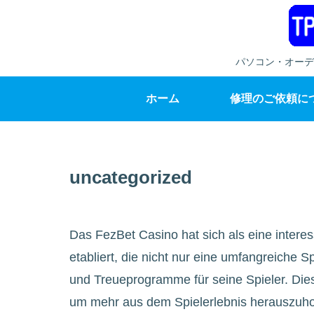
パソコン・オーデ
ホーム
修理のご依頼に
uncategorized
Das FezBet Casino hat sich als eine interes
etabliert, die nicht nur eine umfangreiche S
und Treueprogramme für seine Spieler. Die
um mehr aus dem Spielerlebnis herauszuho