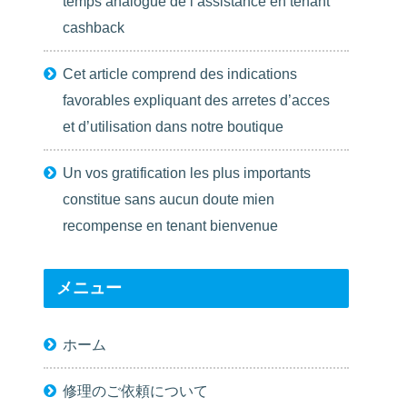
temps analogue de l’assistance en tenant
cashback
Cet article comprend des indications
favorables expliquant des arretes d’acces
et d’utilisation dans notre boutique
Un vos gratification les plus importants
constitue sans aucun doute mien
recompense en tenant bienvenue
メニュー
ホーム
修理のご依頼について