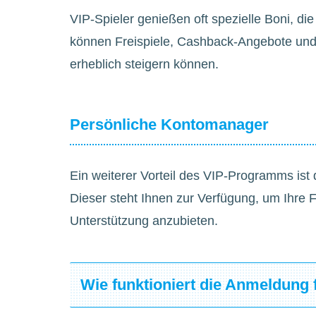
VIP-Spieler genießen oft spezielle Boni, die
können Freispiele, Cashback-Angebote und
erheblich steigern können.
Persönliche Kontomanager
Ein weiterer Vorteil des VIP-Programms is
Dieser steht Ihnen zur Verfügung, um Ihre
Unterstützung anzubieten.
Wie funktioniert die Anmeldung